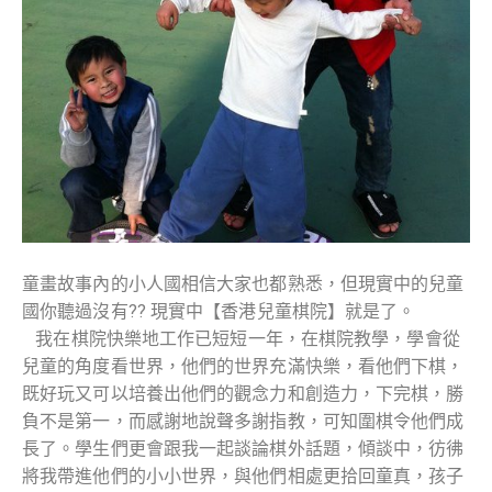
童畫故事內的小人國相信大家也都熟悉，但現實中的兒童
國你聽過沒有?? 現實中【香港兒童棋院】就是了。
我在棋院快樂地工作已短短一年，在棋院教學，學會從
兒童的角度看世界，他們的世界充滿快樂，看他們下棋，
既好玩又可以培養出他們的觀念力和創造力，下完棋，勝
負不是第一，而感謝地說聲多謝指教，可知圍棋令他們成
長了。學生們更會跟我一起談論棋外話題，傾談中，彷彿
將我帶進他們的小小世界，與他們相處更拾回童真，孩子