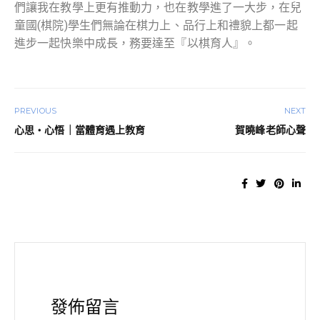
們讓我在教學上更有推動力，也在教學進了一大步，在兒
童國(棋院)學生們無論在棋力上、品行上和禮貌上都一起
進步一起快樂中成長，務要達至『以棋育人』。
PREVIOUS
NEXT
心思・心悟｜當體育遇上教育
賀曉峰老師心聲
發佈留言