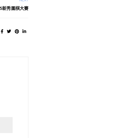
NEXT
25新秀圍棋大賽