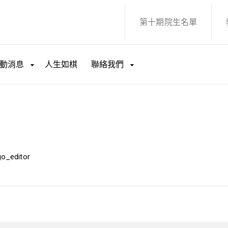
第十期院生名單
動消息
人生如棋
聯絡我們
國際交流之旅-「追尋圍棋
go_editor