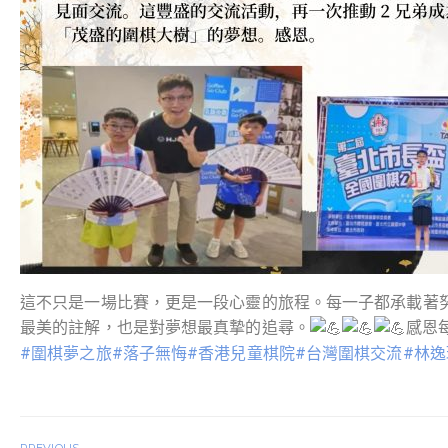
這不只是一場比賽，更是一段心靈的旅程。每一子都承載著
最美的註解，也是對夢想最真摯的追尋。
感恩
#圍棋夢之旅
#落子無悔
#香港兒童棋院
#台灣圍棋交流
#林逸