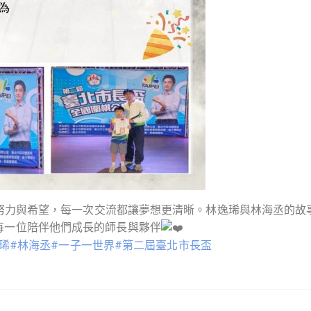
努力與希望，每一次交流都讓夢想更清晰。林逸琋與林海丞的故
每一位陪伴他們成長的師長與夥伴
琋
#林海丞
#一子一世界
#第二屆臺北市長盃