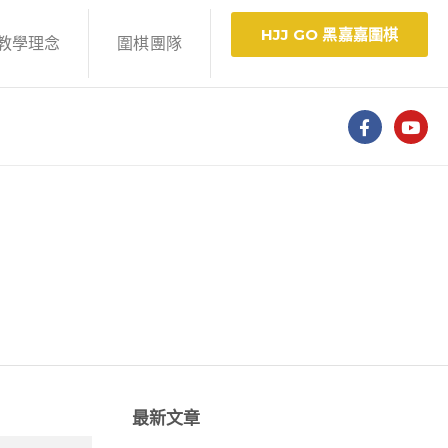
HJJ GO 黑嘉嘉圍棋
教學理念
圍棋團隊
夢之旅」」
最新文章