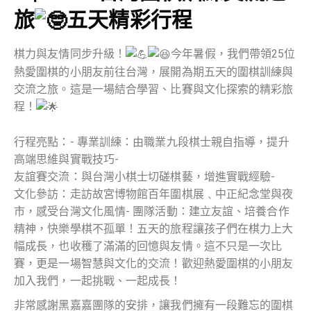
旅
五天精彩行程
棋力與友情同步升級！
今年暑假，我們帶領25位
熱愛圍棋的小朋友前往台灣，展開為期五天的圍棋訓練與
交流之旅。這是一場結合學習、比賽與文化探索的精彩旅
程！
行程亮點：- 專業訓練：由職業九段棋士親自指導，提升
高端思維與實戰技巧-
友誼賽交流：與台灣小棋士切磋棋藝，增進實戰經驗-
文化參訪：走訪故宮博物館百年圍棋展﹑中正紀念堂與夜
市，感受台灣文化風情- 團隊活動：建立友誼、培養合作
精神，快樂學棋不孤單！五天的旅程讓孩子們在棋力上大
幅成長，也收穫了滿滿的回憶與友情。這不只是一次比
賽，更是一場智慧與文化的交流！歡迎熱愛圍棋的小朋友
加入我們，一起挑戰、一起成長！
非常感謝黑嘉嘉團隊的安排，讓我們擁有一段難忘的圍棋