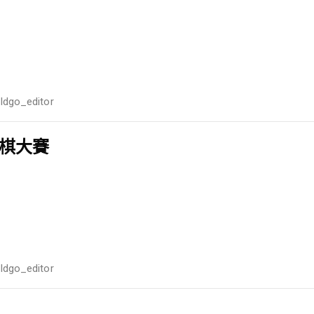
ildgo_editor
棋大賽
ildgo_editor