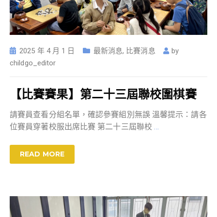
2025 年 4 月 1 日
最新消息
,
比賽消息
by
childgo_editor
【比賽賽果】第二十三屆聯校圍棋賽
請賽員查看分組名單，確認參賽組別無誤 溫馨提示：請各
位賽員穿著校服出席比賽 第二十三屆聯校
…
READ MORE