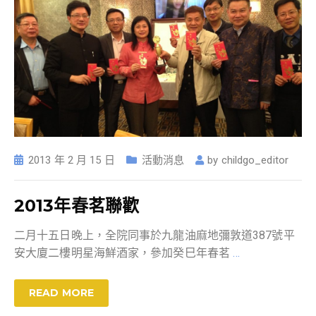
2013 年 2 月 15 日
活動消息
by
childgo_editor
2013年春茗聯歡
二月十五日晚上，全院同事於九龍油麻地彌敦道387號平
安大廈二樓明星海鮮酒家，參加癸巳年春茗
…
READ MORE