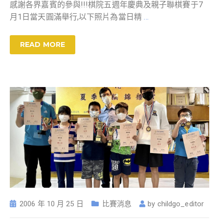
感謝各界嘉賓的參與!!!棋院五週年慶典及親子聯棋賽于7
月1日當天圓滿舉行,以下照片為當日精
…
READ MORE
2006 年 10 月 25 日
比賽消息
by
childgo_editor