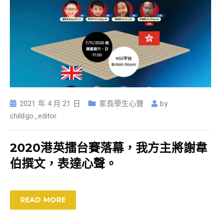
2021 年 4 月 21 日
家長學生心聲
by
childgo_editor
2020港英擂台賽落幕，我方主將謝韋
伯撰文，表達心聲。
READ MORE